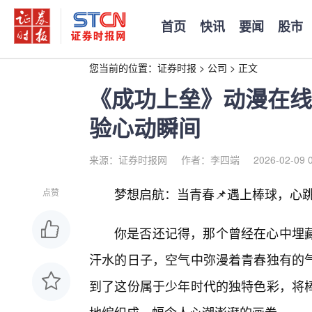
首页
快讯
要闻
股市
您当前的位置：
证券时报
>
公司
>
正文
《成功上垒》动漫在线
验心动瞬间
来源：证券时报网
作者：李四端
2026-02-09 
梦想启航：当青春📌遇上棒球，心
点赞
你是否还记得，那个曾经在心中埋
汗水的日子，空气中弥漫着青春独有的
到了这份属于少年时代的独特色彩，将