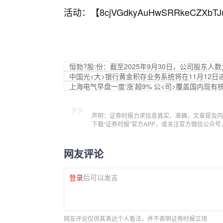
活动：【
8cjVGdkyAuHwSRRkeCZXbTJ
恒勃?股:份：截至2025年9月30日，公司股东人数为
中国光<大>银行黄金积存业务系统将在11月12日
上海电气早盘一度‘涨’超9% 公<司>覆盖国内现有
声明：证券时报力求信息真实、准确，文章提及内
下载“证券时报”官方APP，或关注官方微信公众
网友评论
登录
后可以发言
网友评论仅供其表达个人看法，并不表明证券时报立场