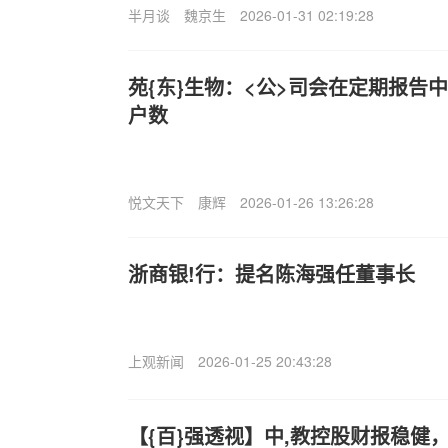
半月谈
魏京生
2026-01-31 02:19:28
苑{东}生物：<公>司会在定期报告
户数
悦文天下
康辉
2026-01-26 13:26:28
浙商银!行：提名陈海强任董事长
上观新闻
2026-01-25 20:43:28
【{百}强透视】中,教控股财报稳健