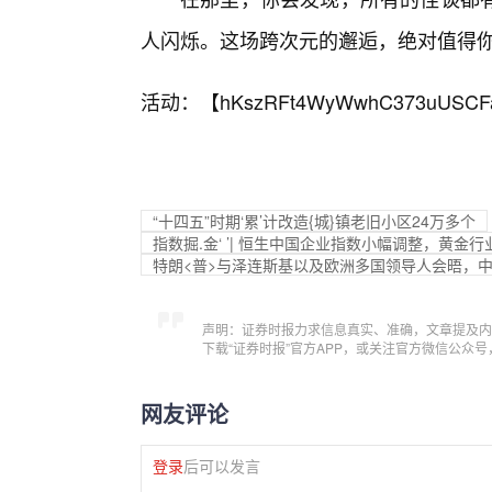
人闪烁。这场跨次元的邂逅，绝对值得
活动：【
hKszRFt4WyWwhC373uUSCF
“十四五”时期‘累’计改造{城}镇老旧小区24万多个
指数掘.金‘ ’| 恒生中国企业指数小幅调整，黄金
特朗<普>与泽连斯基以及欧洲多国领导人会晤，
声明：证券时报力求信息真实、准确，文章提及内
下载“证券时报”官方APP，或关注官方微信公众
网友评论
登录
后可以发言