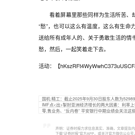
看着屏幕里那些同样为生活所苦、
“愁”，也可以这么有温度，这么有生命
送给所有成年人的、关于勇敢生活的情
愁，然后，一起笑着走下去。
活动：【
hKszRFt4WyWwhC373uUSCF
国机:精工：截止2025年9月30日股东人数为5298
IMF点<出>掣肘亚洲经济增长的两大因素：利率
零,售业务、“反内卷” 平安银行中期业绩会关注这
声明：证券时报力求信息真实、准确，文章提及内
下载“证券时报”官方APP，或关注官方微信公众