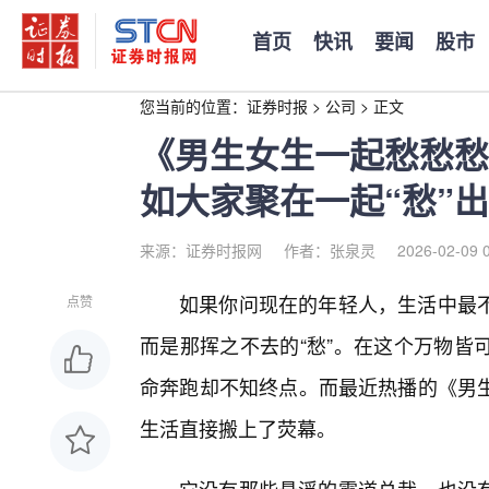
首页
快讯
要闻
股市
您当前的位置：
证券时报
>
公司
>
正文
《男生女生一起愁愁愁
如大家聚在一起“愁”
来源：证券时报网
作者：张泉灵
2026-02-09 
如果你问现在的年轻人，生活中最
点赞
而是那挥之不去的“愁”。在这个万物皆
命奔跑却不知终点。而最近热播的《男
生活直接搬上了荧幕。