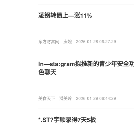
凌钢转债上—涨11%
东方财富网
唐婉
2026-01-28 06:27:29
In—sta:gram拟推新的青少年安全
色聊天
美食天下
潘美玲
2026-01-29 06:44:29
*.ST?宇顺录得7天5板